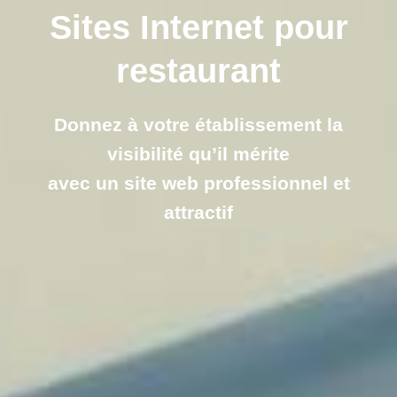
Sites Internet pour
restaurant
Donnez à votre établissement la
visibilité qu’il mérite
avec un site web professionnel et
attractif