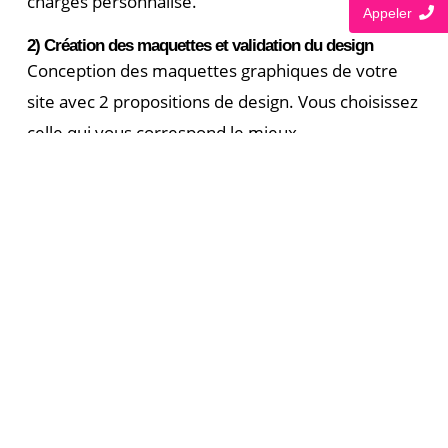
charges personnalisé.
Appeler
2) Création des maquettes et validation du design
Conception des maquettes graphiques de votre
site avec 2 propositions de design. Vous choisissez
celle qui vous correspond le mieux.
3) Développement et intégration de vos contenus
Création technique du site, intégration de vos
textes, photos, menu, informations de contact et
configuration des fonctionnalités.
4) Tests et optimisation
Vérification du bon fonctionnement sur tous les
appareils, optimisation des performances et du
référencement naturel.