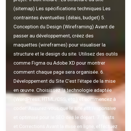
(sitemap) Les spécifications techniques Les
contraintes éventuelles (délais, budget) 5.
Conception du Design (Wireframing) Avant de
passer au développement, créez des
maquettes (wireframes) pour visualiser la
structure et le design du site. Utilisez des outils
comme Figma ou Adobe XD pour montrer
comment chaque page sera organisée. 6.
Développement du Site C’est l’étape de la mise
en œuvre. Choisissez la technologie adaptée
(WordPress, HTML/CSS, etc.) et commencez à
coder. Assurez-vous que le site est responsive
et optimisé pour le SEO dès le départ. 7. Tests
et Corrections Avant la mise en ligne, effectuez