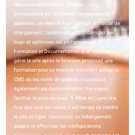
des tests approfondis. Vérifiez : La
compatibilité sur différents navigateurs et
appareils Les liens et formulaires La vitesse de
chargement L’optimisation SEO Corrigez les
bugs et optimisez les performances. 8.
Formation et Documentation Si le client doit
gérer le site après la livraison, proposez une
formation pour lui montrer comment utiliser le
CMS ou les outils de gestion. Fournissez
également une documentation claire pour
faciliter la prise en main. 9. Mise en Ligne Une
fois que tout est validé, il est temps de mettre
le site en ligne. Choisissez un hébergement
adapté et effectuez les configurations