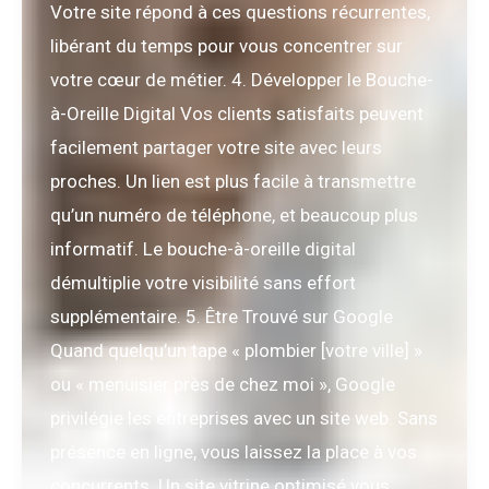
Votre site répond à ces questions récurrentes,
libérant du temps pour vous concentrer sur
votre cœur de métier. 4. Développer le Bouche-
à-Oreille Digital Vos clients satisfaits peuvent
facilement partager votre site avec leurs
proches. Un lien est plus facile à transmettre
qu’un numéro de téléphone, et beaucoup plus
informatif. Le bouche-à-oreille digital
démultiplie votre visibilité sans effort
supplémentaire. 5. Être Trouvé sur Google
Quand quelqu’un tape « plombier [votre ville] »
ou « menuisier près de chez moi », Google
privilégie les entreprises avec un site web. Sans
présence en ligne, vous laissez la place à vos
concurrents. Un site vitrine optimisé vous