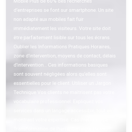
Mobile Plus de 60% des recherches
d’entreprises se font sur smartphone. Un site
non adapté aux mobiles fait fuir
immédiatement les visiteurs. Votre site doit
être parfaitement lisible sur tous les écrans.
Oublier les Informations Pratiques Horaires,
zone d’intervention, moyens de contact, délais
d’intervention… Ces informations basiques
sont souvent négligées alors qu’elles sont
essentielles pour le client. Utiliser un Jargon
Technique Vos clients ne maîtrisent pas votre
vocabulaire professionnel. Expliquez vos
services dans un langage accessible, tout en
montrant votre expertise. Cas Pratique : La
Transformation de Pierre, Carreleur Pierre,