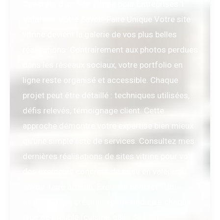
Concrets d’un Site Vitrine pour Entreprises 1.
Valoriser Votre Savoir-Faire Unique Votre site
vitrine devient la galerie de vos plus belles
réalisations. Contrairement aux photos perdues
dans les réseaux sociaux, votre portfolio en
ligne reste organisé et accessible. Chaque
projet peut être détaillé : techniques utilisées,
défis relevés, témoignage client. Cette
approche démontre votre expertise bien mieux
qu’une simple liste de services. Consultez mes
dernières réalisations de sites vitrine pour voir
des exemples concrets de mise en valeur du
savoir-faire artisan. Exemple concret : Un
ébéniste peut créer une page dédiée à chaque
type de meuble (cuisine, salle de bain,