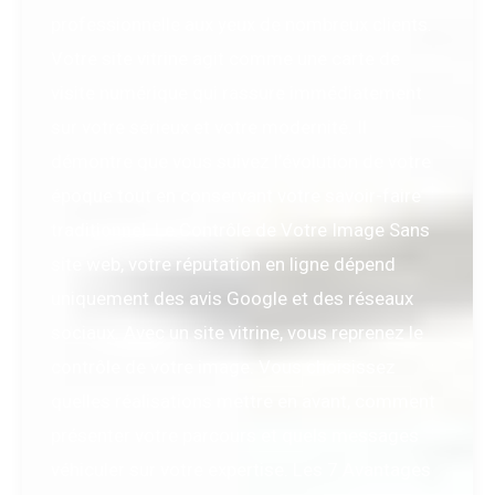
professionnelle aux yeux de nombreux clients.
Votre site vitrine agit comme une carte de
visite numérique qui rassure immédiatement
sur votre sérieux et votre modernité. Il
démontre que vous suivez l’évolution de votre
époque tout en conservant votre savoir-faire
traditionnel. Le Contrôle de Votre Image Sans
site web, votre réputation en ligne dépend
uniquement des avis Google et des réseaux
sociaux. Avec un site vitrine, vous reprenez le
contrôle de votre image. Vous choisissez
quelles réalisations mettre en avant, comment
présenter votre parcours et quels messages
véhiculer sur votre expertise. Les 7 Avantages