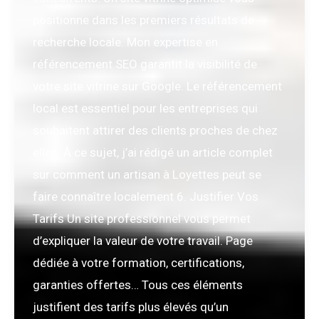
positionne dans les premiers résultats de
recherche locale. Mon expertise en
référencement SEO garantit la visibilité de
votre site vitrine sur Google. Le référencement
local est essentiel pour les entreprises qui
souhaitent attirer des clients proches de chez
elles. À ce sujet, j’ai rédigé un article complet
sur comment un artisan à Loyettes peut se
faire connaître localement 6. Justifier Vos
Tarifs Un site professionnel vous permet
d’expliquer la valeur de votre travail. Page
dédiée à votre formation, certifications,
garanties offertes… Tous ces éléments
justifient des tarifs plus élevés qu’un