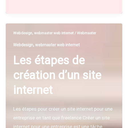
du
web
responsive
pour
Webdesign
,
webmaster web internet
/
Webmaster
la
,
Webdesign
webmaster web internet
création
Les étapes de
de
site
création d’un site
internet
internet
Les étapes pour créer un site internet pour une
entreprise en tant que freelance Créer un site
internet pour une entreprise est une tâche