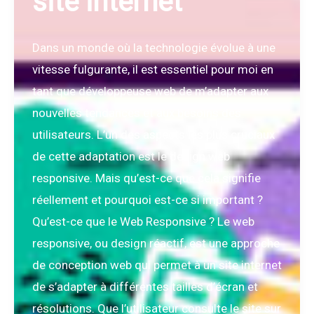
site internet
Dans un monde où la technologie évolue à une
vitesse fulgurante, il est essentiel pour moi en
tant que développeuse web de m’adapter aux
nouvelles tendances et aux besoins des
utilisateurs. L’un des aspects les plus cruciaux
de cette adaptation est le design web
responsive. Mais qu’est-ce que cela signifie
réellement et pourquoi est-ce si important ?
Qu’est-ce que le Web Responsive ? Le web
responsive, ou design réactif, est une approche
de conception web qui permet à un site internet
de s’adapter à différentes tailles d’écran et
résolutions. Que l’utilisateur consulte le site sur