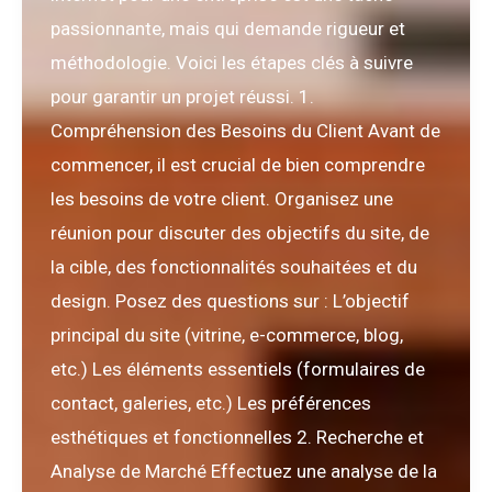
passionnante, mais qui demande rigueur et
méthodologie. Voici les étapes clés à suivre
pour garantir un projet réussi. 1.
Compréhension des Besoins du Client Avant de
commencer, il est crucial de bien comprendre
les besoins de votre client. Organisez une
réunion pour discuter des objectifs du site, de
la cible, des fonctionnalités souhaitées et du
design. Posez des questions sur : L’objectif
principal du site (vitrine, e-commerce, blog,
etc.) Les éléments essentiels (formulaires de
contact, galeries, etc.) Les préférences
esthétiques et fonctionnelles 2. Recherche et
Analyse de Marché Effectuez une analyse de la