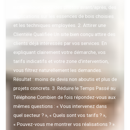
bibliothèque) avec des photos avant/après, des
explications sur les essences de bois choisies
et les techniques employées. 2. Attirer une
Clientèle Qualifiée Un site bien conçu attire des
clients déjà intéressés par vos services. En
expliquant clairement votre démarche, vos
tarifs indicatifs et votre zone d’intervention,
vous filtrez naturellement les demandes.
Résultat : moins de devis non aboutis et plus de
projets concrets. 3. Réduire le Temps Passé au
Téléphone Combien de fois répondez-vous aux
mêmes questions : « Vous intervenez dans
quel secteur ? », « Quels sont vos tarifs ? »,
« Pouvez-vous me montrer vos réalisations ? ».