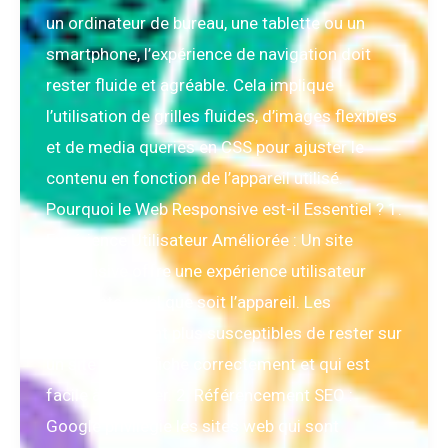
un ordinateur de bureau, une tablette ou un
smartphone, l’expérience de navigation doit
rester fluide et agréable. Cela implique
l’utilisation de grilles fluides, d’images flexibles
et de media queries en CSS pour ajuster le
contenu en fonction de l’appareil utilisé.
Pourquoi le Web Responsive est-il Essentiel ? 1.
Expérience Utilisateur Améliorée : Un site
responsive offre une expérience utilisateur
cohérente, quel que soit l’appareil. Les
utilisateurs sont plus susceptibles de rester sur
un site qui s’affiche correctement et qui est
facile à naviguer. 2. Référencement SEO :
Google privilégie les sites web qui sont