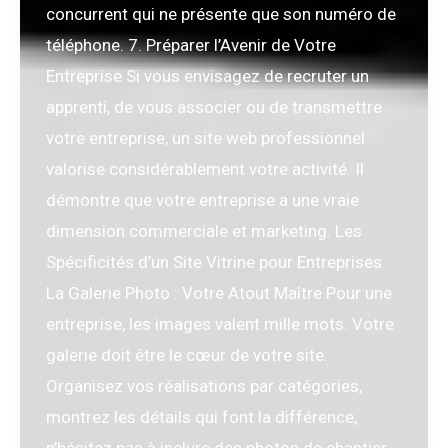
concurrent qui ne présente que son numéro de
téléphone. 7. Préparer l’Avenir de Votre
Entreprise Si vous envisagez de recruter un
apprenti, de vous associer ou de transmettre
votre entreprise, un site web professionnel
valorise considérablement votre activité. Il
démontre que votre entreprise a une vraie
dimension commerciale et marketing. Les
Spécificités d’un Site Vitrine pour Entreprises
La Galerie Photo : Votre Atout Maître Pour une
entreprise, les images valent mille mots. Votre
galerie doit être le cœur de votre site.
Organisez vos réalisations par catégories,
montrez les détails qui font la différence,
n’hésitez pas à inclure des photos de chantier