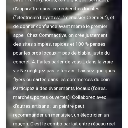
d’apparaître dans les recherches locales
(“électricien Loyettes”, “menuisier Crémieu”), et
de donner confiance avant même le premier
appel. Chez Commactive, on crée justement
des sites simples, rapides et 100 % pensés
pour les pros locaux — pas de blabla, juste du
concret. 4. Faites parler de vous… dans la vraie
vie Ne négligez pas le terrain : Laissez quelques
flyers ou cartes dans les commerces du coin.
Participez à des événements locaux (foires,
marchés, portes ouvertes). Collaborez avec
d’autres artisans : un peintre peut
recommander un menuisier, un électricien un
maçon. C’est le combo parfait entre réseau réel