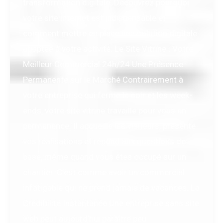
transformation digitale. Découvrez pourquoi
votre site internet est indispensable et
comment mettre en place une solution digitale
adaptée à votre activité. Le Site Vitrine : Votre
Meilleur Commercial 24h/24 Une Présence
Permanente sur le Marché Contrairement à
votre entreprise qui ferme le soir et les week-
ends, votre site vitrine travaille pour vous en
permanence. Il accueille les visiteurs, présente
vos réalisations et répond aux questions de
base, même quand vous êtes occupé sur un
chantier. C’est comme avoir un commercial
infatigable qui ne prend jamais de vacances. La
Crédibilité Instantanée Une entreprise sans site
web peut aujourd’hui paraître peu