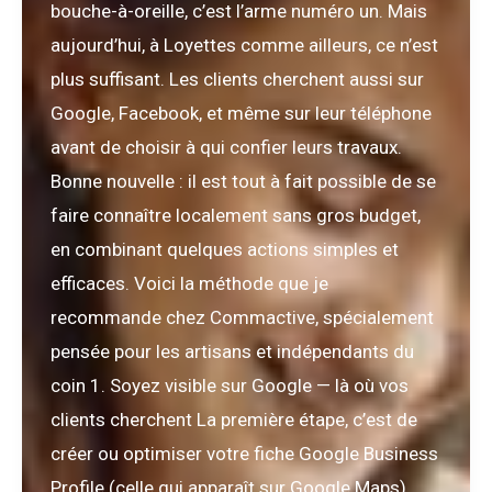
bouche-à-oreille, c’est l’arme numéro un. Mais
aujourd’hui, à Loyettes comme ailleurs, ce n’est
plus suffisant. Les clients cherchent aussi sur
Google, Facebook, et même sur leur téléphone
avant de choisir à qui confier leurs travaux.
Bonne nouvelle : il est tout à fait possible de se
faire connaître localement sans gros budget,
en combinant quelques actions simples et
efficaces. Voici la méthode que je
recommande chez Commactive, spécialement
pensée pour les artisans et indépendants du
coin 1. Soyez visible sur Google — là où vos
clients cherchent La première étape, c’est de
créer ou optimiser votre fiche Google Business
Profile (celle qui apparaît sur Google Maps).