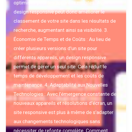
optimisés pour les appareils mobiles. Avoir un
design responsive peut donc améliorer le
classement de votre site dans les résultats de
recherche, augmentant ainsi sa visibilité. 3.
Économie de Temps et de Coûts : Au lieu de
créer plusieurs versions d’un site pour
différents appareils, un design responsive
permet de gérer un seul site. Cela réduit le
temps de développement et les coûts de
maintenance. 4. Adaptabilité aux Nouvelles
Technologies : Avec l’émergence constante de
nouveaux appareils et résolutions d’écran, un
site responsive est plus à même de s’adapter
aux changements technologiques sans
nécessiter de refonte complète. Comment