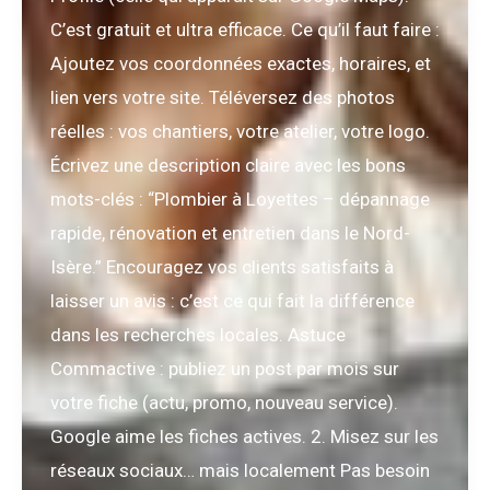
C’est gratuit et ultra efficace. Ce qu’il faut faire :
Ajoutez vos coordonnées exactes, horaires, et
lien vers votre site. Téléversez des photos
réelles : vos chantiers, votre atelier, votre logo.
Écrivez une description claire avec les bons
mots-clés : “Plombier à Loyettes – dépannage
rapide, rénovation et entretien dans le Nord-
Isère.” Encouragez vos clients satisfaits à
laisser un avis : c’est ce qui fait la différence
dans les recherches locales. Astuce
Commactive : publiez un post par mois sur
votre fiche (actu, promo, nouveau service).
Google aime les fiches actives. 2. Misez sur les
réseaux sociaux… mais localement Pas besoin