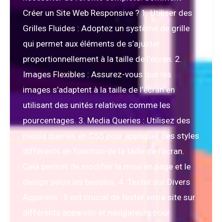
Créer un Site Web Responsive ? 1. Utiliser des
Grilles Fluides : Adoptez un système de grille
qui permet aux éléments de s’ajuster
proportionnellement à la taille de l’écran. 2.
Images Flexibles : Assurez-vous que les
images s’adaptent à la taille de l’écran en
utilisant des unités relatives comme les
pourcentages. 3. Media Queries : Utilisez des
media queries en CSS pour appliquer des styles
différents en fonction de la taille de l’écran.
Cela permet de modifier la mise en page et le
design selon les besoins. 4. Tester sur Divers
Appareils : Il est crucial de tester votre site sur
différents appareils et navigateurs pour