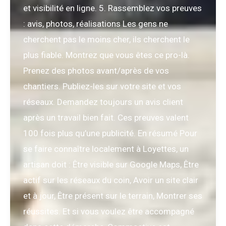
et visibilité en ligne. 5. Rassemblez vos preuves
: avis, photos, réalisations Les gens ne
cherchent pas le moins cher, ils cherchent le
plus fiable. Montrez que vous êtes ce pro-là.
Prenez des photos avant/après de vos
chantiers. Publiez-les sur votre site et vos
réseaux. Demandez toujours un avis client
après un travail bien fait. Ces preuves valent
100 fois plus qu’une publicité. En résumé Pour
se faire connaître localement à Loyettes, un
artisan doit : Être visible sur Google Maps, Être
actif sur les réseaux du coin, Avoir un site clair
et à jour, Être présent sur le terrain, Montrer ses
réussites. Et si vous voulez être accompagné